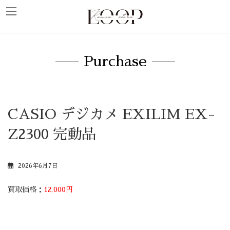
コ
ナ
ン
ビ
テ
ゲ
ン
ー
ツ
シ
へ
ョ
ス
ン
キ
に
Purchase
ッ
移
プ
動
CASIO デジカメ EXILIM EX-
Z2300 完動品
2026年6月7日
買取価格：
12,000円