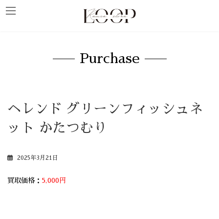
コ
ナ
ン
ビ
テ
ゲ
ン
ー
ツ
シ
へ
ョ
ス
ン
キ
に
Purchase
ッ
移
プ
動
ヘレンド グリーンフィッシュネ
ット かたつむり
2025年3月21日
買取価格：
5,000円