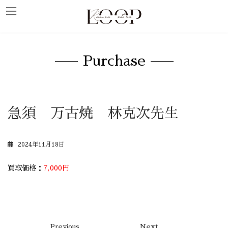
コ
ナ
ン
ビ
テ
ゲ
ン
ー
ツ
シ
へ
ョ
ス
ン
キ
に
Purchase
ッ
移
プ
動
急須 万古焼 林克次先生
2024年11月18日
買取価格：
7,000円
Previous
Next